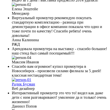
видео за 1 день ! выставка продэкспо 2014 удалась!
Елена Эпштейе
Менеджер
Виртуальный промоутер рекомендую покупать
стандартную комплектацию - разница при
демонстрации в офисе компании показала что одно и
тоже почти по качеству! Спасибо ребята! очень
довольны!
Анна Калинина
РЖД
Арендовала промоутера на выставку - спасибо большое!
наш стенд был самый посещаемый!!!
Максим Иванов
Спасибо вам огромное! купил промоутера в
Новосибирск - произвели силами филиала за 5 дней!
классная нестандартная тема!
Радик Бусман
Веб дизайнер
Интерактивный промоуетр это что то! видел как даже
дети с ним разговаривают! умиление да и только! очень
жизненно!
Даниил Попов