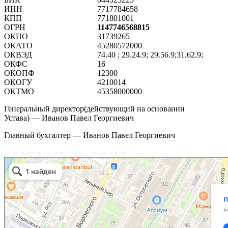
ИНН
7717784658
КПП
771801001
ОГРН
1147746568815
ОКПО
31739265
ОКАТО
45280572000
ОКВЭД
74.40 ; 29.24.9; 29.56.9;31.62.9;
ОКФС
16
ОКОПФ
12300
ОКОГУ
4210014
ОКТМО
45358000000
Генеральный директор(действующий на основании
Устава) — Иванов Павел Георгиевич
Главный бухгалтер — Иванов Павел Георгиевич
Сочи
Переулок Горького, 24к1 — Яндекс.Карты