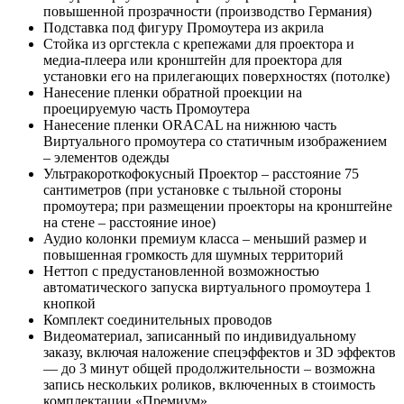
повышенной прозрачности (производство Германия)
Подставка под фигуру Промоутера из акрила
Стойка из оргстекла с крепежами для проектора и
медиа-плеера или кронштейн для проектора для
установки его на прилегающих поверхностях (потолке)
Нанесение пленки обратной проекции на
проецируемую часть Промоутера
Нанесение пленки ORACAL на нижнюю часть
Виртуального промоутера со статичным изображением
– элементов одежды
Ультракороткофокусный Проектор – расстояние 75
сантиметров (при установке с тыльной стороны
промоутера; при размещении проекторы на кронштейне
на стене – расстояние иное)
Аудио колонки премиум класса – меньший размер и
повышенная громкость для шумных территорий
Неттоп с предустановленной возможностью
автоматического запуска виртуального промоутера 1
кнопкой
Комплект соединительных проводов
Видеоматериал, записанный по индивидуальному
заказу, включая наложение спецэффектов и 3D эффектов
— до 3 минут общей продолжительности – возможна
запись нескольких роликов, включенных в стоимость
комплектации «Премиум»