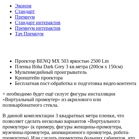
Эконом
Стандарт
Премиум
Стандарт интерактив
Премиум интерактив
Тач Премиум
Проектор BENQ MX 503 яркостью 2500 Lm
Пленка Ifoha Dark Grey 3 кв.метра (200см х 150см)
Мультимедийный проигрыватель
Кронштейн проектора
Бесплатная пост-обработка и подготовка видео-контента
+ необходимо будет ещё силуэт фигуры инсталляции
«Виртуальный промоутер» из акрилового или
поликарбонатного стекла.
В данной комплектации 3 квадратных метра пленки, что
позволяет сделать несколько вариантов «Виртуального
промоутера» (к примеру, фигуры женщины-промоутера,
мужчины-промоутера, анимационного промоутера, робота-
промоутера). Или сделать промоутера больших габаритов, что